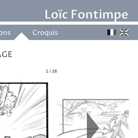
Loïc Fontimpe 
ions
Croquis
AGE
1 / 28